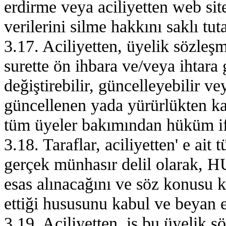
erdirme veya aciliyetten web sites
verilerini silme hakkını saklı tuta
3.17. Aciliyetten, üyelik sözleşm
surette ön ihbara ve/veya ihtar
değiştirebilir, güncelleyebilir vey
güncellenen yada yürürlükten ka
tüm üyeler bakımından hüküm if
3.18. Taraflar, aciliyetten' e ait 
gerçek münhasır delil olarak,
esas alınacağını ve söz konusu ka
ettiği hususunu kabul ve beyan e
3.19. Aciliyetten, iş bu üyelik s