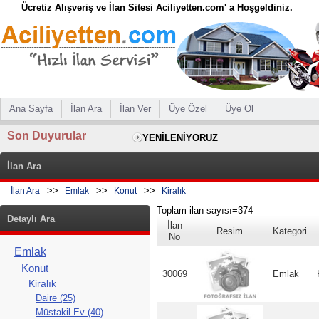
Ücretiz Alışveriş ve İlan Sitesi Aciliyetten.com' a Hoşgeldiniz.
Ana Sayfa
İlan Ara
İlan Ver
Üye Özel
Üye Ol
Son Duyurular
YENİLENİYORUZ
İlan Ara
>>
>>
>>
İlan Ara
Emlak
Konut
Kiralık
Toplam ilan sayısı=374
Detaylı Ara
İlan
Resim
Kategori
No
Emlak
Konut
30069
Emlak
Kiralık
Daire (25)
Müstakil Ev (40)