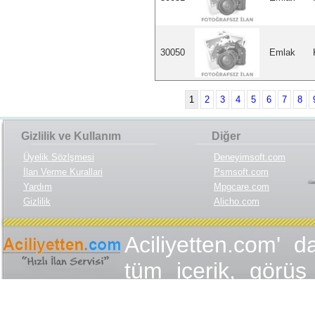
30050
Emlak
1
2
3
4
5
6
7
8
Gizlilik ve Kullanım
Diğer
Üyelik Sözlşmesi
Deneyimsoft.com
İlan Verme Kurallari
Psmsoft.com
Yardım
Mpgcare.com
Gizlilik
Alicho.com
Aciliyetten.com' d
tüm içerik, görüş 
değişmez olduğu