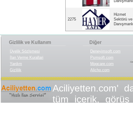
Danışmanl
Hizmet
2275
Sektörü ve
Danışmanl
Gizlilik ve Kullanım
Diğer
Üyelik Sözlşmesi
Deneyimsoft.com
İlan Verme Kurallari
Psmsoft.com
Yardım
Mpgcare.com
Gizlilik
Alicho.com
Aciliyetten.com' d
tüm içerik, görüş 
değişmez olduğu
yükümlülükler içer
içeriğin, görüş ve