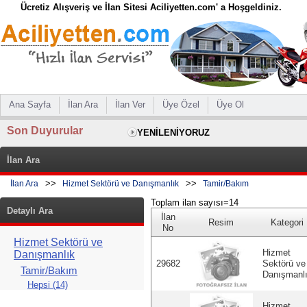
Ücretiz Alışveriş ve İlan Sitesi Aciliyetten.com' a Hoşgeldiniz.
Ana Sayfa
İlan Ara
İlan Ver
Üye Özel
Üye Ol
Son Duyurular
YENİLENİYORUZ
İlan Ara
>>
>>
İlan Ara
Hizmet Sektörü ve Danışmanlık
Tamir/Bakım
Toplam ilan sayısı=14
Detaylı Ara
İlan
Resim
Kategori
No
Hizmet Sektörü ve
Hizmet
Danışmanlık
29682
Sektörü ve
Tamir/Bakım
Danışmanl
Hepsi (14)
Hizmet