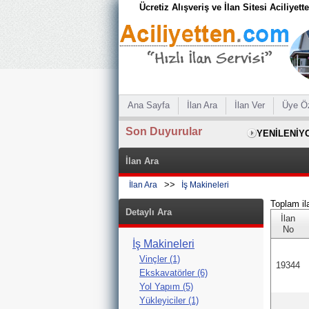
Ücretiz Alışveriş ve İlan Sitesi Aciliyet
Ana Sayfa
İlan Ara
İlan Ver
Üye Ö
Son Duyurular
YENİLENİY
İlan Ara
>>
İlan Ara
İş Makineleri
Toplam il
Detaylı Ara
İlan
No
İş Makineleri
Vinçler (1)
19344
Ekskavatörler (6)
Yol Yapım (5)
Yükleyiciler (1)