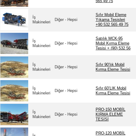
565 49 75
Sıfır Mobil Eleme
İş
Diğer - Hepsi
Yıkama Tesisleri
Makineleri
+90 532 565 49 75
Satılık MCK-95
İş
Diğer - Hepsi
Mobil Kırma Eleme
Makineleri
Tesisi + (90) 532 56
İş
Sıfır 90’lık Mobil
Diğer - Hepsi
Makineleri
Kırma Eleme Tesisi
İş
Sıfır 60’LIK Mobil
Diğer - Hepsi
Makineleri
Kırma Eleme Tesisi
PRO-150 MOBİL
İş
Diğer - Hepsi
KIRMA ELEME
Makineleri
TESİSİ
PRO-120 MOBİL
İş