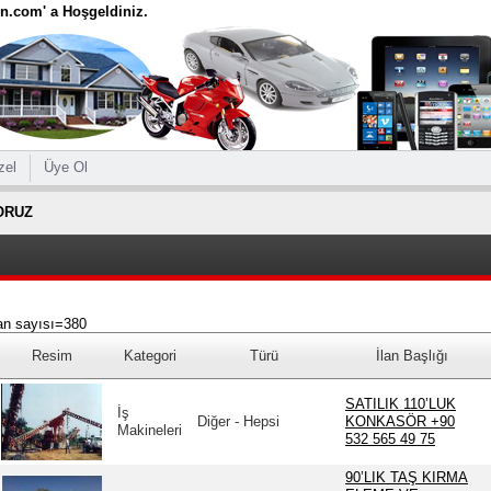
ten.com' a Hoşgeldiniz.
zel
Üye Ol
ORUZ
an sayısı=380
Resim
Kategori
Türü
İlan Başlığı
SATILIK 110’LUK
İş
Diğer - Hepsi
KONKASÖR +90
Makineleri
532 565 49 75
90’LIK TAŞ KIRMA