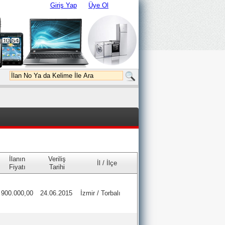
Giriş Yap
Üye Ol
İlanın
Veriliş
İl / İlçe
Fiyatı
Tarihi
900.000,00
24.06.2015
İzmir / Torbalı