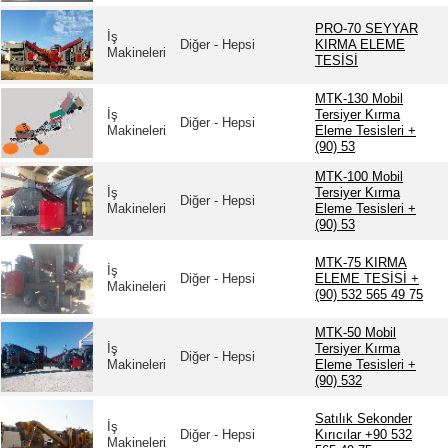
PRO-70 SEYYAR
İş
Diğer - Hepsi
KIRMA ELEME
Makineleri
TESİSİ
MTK-130 Mobil
İş
Tersiyer Kırma
Diğer - Hepsi
Makineleri
Eleme Tesisleri +
(90) 53
MTK-100 Mobil
İş
Tersiyer Kırma
Diğer - Hepsi
Makineleri
Eleme Tesisleri +
(90) 53
MTK-75 KIRMA
İş
Diğer - Hepsi
ELEME TESİSİ +
Makineleri
(90) 532 565 49 75
MTK-50 Mobil
İş
Tersiyer Kırma
Diğer - Hepsi
Makineleri
Eleme Tesisleri +
(90) 532
Satılık Sekonder
İş
Diğer - Hepsi
Kırıcılar +90 532
Makineleri