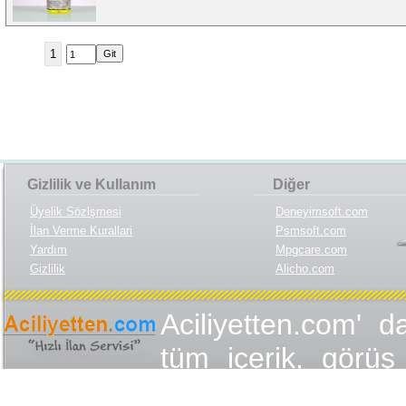
1
Gizlilik ve Kullanım
Diğer
Üyelik Sözlşmesi
Deneyimsoft.com
İlan Verme Kurallari
Psmsoft.com
Yardım
Mpgcare.com
Gizlilik
Alicho.com
Aciliyetten.com' d
tüm içerik, görüş 
değişmez olduğu