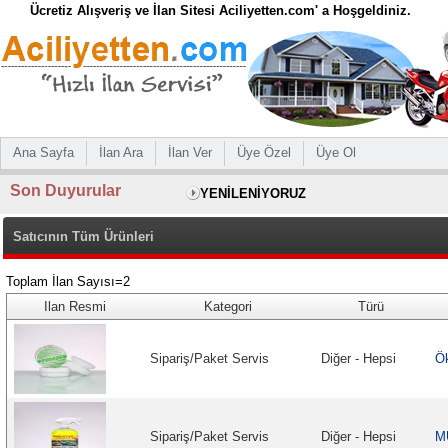
Ücretiz Alışveriş ve İlan Sitesi Aciliyetten.com' a Hoşgeldiniz.
Ana Sayfa
İlan Ara
İlan Ver
Üye Özel
Üye Ol
Son Duyurular
YENİLENİYORUZ
Satıcının Tüm Ürünleri
Toplam İlan Sayısı=2
Ilan Resmi
Kategori
Türü
Sipariş/Paket Servis
Diğer - Hepsi
Ök
Sipariş/Paket Servis
Diğer - Hepsi
M