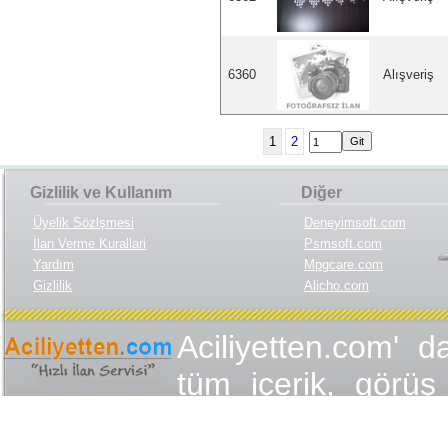
6360
Alışveriş
1
2
Gizlilik ve Kullanım
Diğer
Üyelik Sözlşmesi
Deneyimsoft.com
İlan Verme Kurallari
Psmsoft.com
Yardım
Mpgcare.com
Gizlilik
Alicho.com
Aciliyetten.com' d
tüm içerik, görüş 
değişmez olduğu