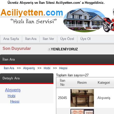
Ücretiz Alışveriş ve İlan Sitesi Aciliyetten.com' a Hoşgeldiniz.
Ana Sayfa
İlan Ara
İlan Ver
Üye Özel
Üye Ol
Son Duyurular
YENİLENİYORUZ
İlan Ara
>>
>>
>>
İlan Ara
Alışveriş
Hobi
Hepsi
Toplam ilan sayısı=27
Detaylı Ara
İlan
Resim
Kategori
No
Alışveriş
Hobi
25045
Alışveriş
Hepsi