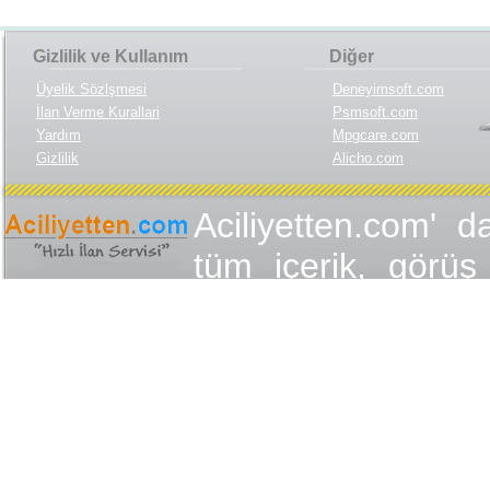
Gizlilik ve Kullanım
Diğer
Üyelik Sözlşmesi
Deneyimsoft.com
İlan Verme Kurallari
Psmsoft.com
Yardım
Mpgcare.com
Gizlilik
Alicho.com
Aciliyetten.com' d
tüm içerik, görüş 
değişmez olduğu
yükümlülükler içer
içeriğin, görüş ve
yasalarla düzen
Aciliyetten.com 