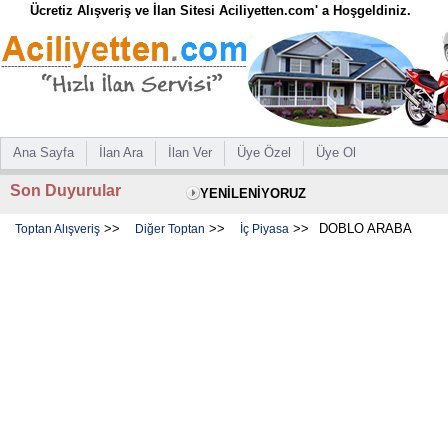
Ücretiz Alışveriş ve İlan Sitesi Aciliyetten.com' a Hoşgeldiniz.
Ana Sayfa
İlan Ara
İlan Ver
Üye Özel
Üye Ol
Son Duyurular
YENİLENİYORUZ
>>
>>
>>
DOBLO ARABA
Toptan Alışveriş
Diğer Toptan
İç Piyasa