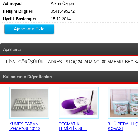
Ad Soyad
Alkan Özgen
İletişim Bilgileri
05415495272
Üyelik Başlangıcı
15.12.2014
Ajandama Ekle
Açıklama
FİYAT GÖRÜŞÜLÜR... ADRES: İSTOÇ 24. ADA NO :80 MAHMUTBEY-BAĞC
Kullanıcının Diğer İlanları
KÜMES TABAN
OTOMATİK
3 LÜ PEDALLI 
IZGARASI 40*40
TEMİZLİK SETİ
KOVASI