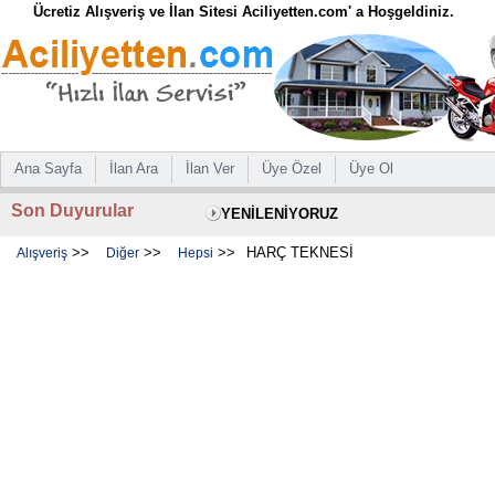
Ücretiz Alışveriş ve İlan Sitesi Aciliyetten.com' a Hoşgeldiniz.
Ana Sayfa
İlan Ara
İlan Ver
Üye Özel
Üye Ol
Son Duyurular
YENİLENİYORUZ
>>
>>
>>
HARÇ TEKNESİ
Alışveriş
Diğer
Hepsi