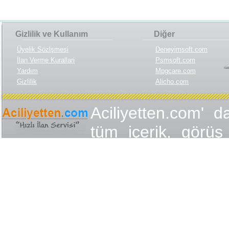
Gizlilik ve Kullanım
Diğer
Üyelik Sözlşmesi
Deneyimsoft.com
İlan Verme Kurallari
Psmsoft.com
Yardım
Mpgcare.com
Gizlilik
Alicho.com
Aciliyetten.com' d
tüm içerik, görüş 
değişmez olduğu
yükümlülükler içer
içeriğin, görüş ve
yasalarla düzen
Aciliyetten.com 