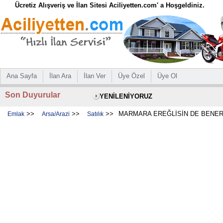
Ücretiz Alışveriş ve İlan Sitesi Aciliyetten.com' a Hoşgeldiniz.
Ana Sayfa
İlan Ara
İlan Ver
Üye Özel
Üye Ol
Son Duyurular
YENİLENİYORUZ
>>
>>
>>
MARMARA EREĞLİSİN DE BENER 
Emlak
Arsa/Arazi
Satılık