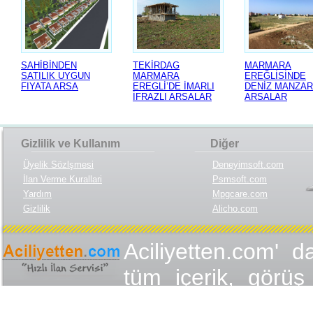
SAHİBİNDEN
TEKİRDAG
MARMARA
SATILIK UYGUN
MARMARA
EREĞLİSİNDE
FIYATA ARSA
EREGLİ’DE İMARLI
DENİZ MANZAR
İFRAZLI ARSALAR
ARSALAR
Gizlilik ve Kullanım
Diğer
Üyelik Sözlşmesi
Deneyimsoft.com
İlan Verme Kurallari
Psmsoft.com
Yardım
Mpgcare.com
Gizlilik
Alicho.com
Aciliyetten.com' d
tüm içerik, görüş 
değişmez olduğu