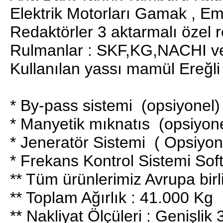
Elektrik Motorları Gamak , Emt
Redaktörler 3 aktarmalı öz
Rulmanlar : SKF,KG,NACHI ve
Kullanılan yassı mamül Ereğli
* By-pass sistemi (opsiyonel)
* Manyetik mıknatıs (opsiyone
* Jeneratör Sistemi ( Opsiyon
* Frekans Kontrol Sistemi Soft 
** Tüm ürünlerimiz Avrupa birliğ
** Toplam Ağırlık : 41.000 Kg
** Nakliyat Ölçüleri : Genişl