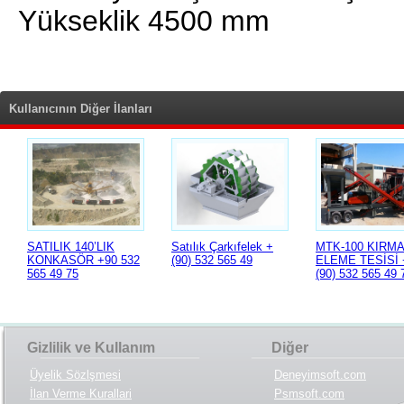
Yükseklik 4500 mm
Kullanıcının Diğer İlanları
SATILIK 140’LIK
Satılık Çarkıfelek +
MTK-100 KIRM
KONKASÖR +90 532
(90) 532 565 49
ELEME TESİSİ 
565 49 75
(90) 532 565 49 
Gizlilik ve Kullanım
Diğer
Üyelik Sözlşmesi
Deneyimsoft.com
İlan Verme Kurallari
Psmsoft.com