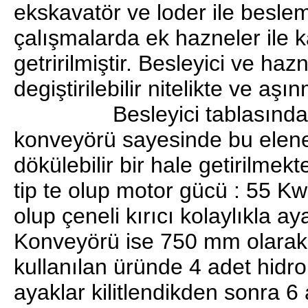
ekskavatör ve loder ile besle
çalışmalarda ek hazneler ile k
getririlmiştir. Besleyici ve h
degiştirilebilir nitelikte ve aş
Besleyici tablasında da 
konveyörü sayesinde bu elene
dökülebilir bir hale getirilme
tip te olup motor gücü : 55 K
olup çeneli kırıcı kolaylıkla ay
Konveyörü ise 750 mm olarak ya
kullanılan üründe 4 adet hidr
ayaklar kilitlendikden sonra 6 