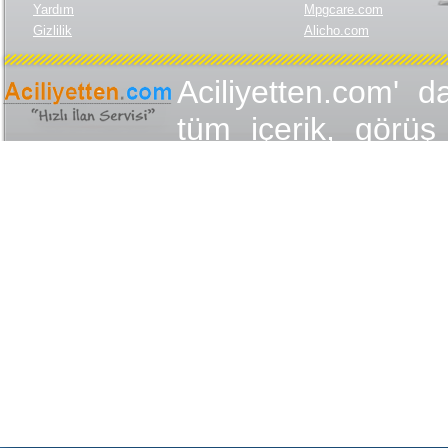
Yardım
Mpgcare.com
Gizlilik
Alicho.com
Aciliyetten.com' d
tüm içerik, görüş 
değişmez olduğu
yükümlülükler içer
içeriğin, görüş ve
yasalarla düzen
Aciliyetten.com 
Aciliyetten.com' 
etmiş sayılır. Eks
ilanları lütfen ilet