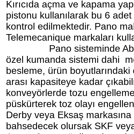
Kırıcıda açma ve kapama yapm
pistonu kullanılarak bu 6 adet
kontrol edilmektedir. Pano ma
Telemecanique markaları kulla
Pano sisteminde Abb Soft
özel kumanda sistemi dahi me
besleme, ürün boyutlarındaki
arası kapasiteye kadar çıkabi
konveyörlerde tozu engellemek
püskürterek toz olayı engellen
Derby veya Eksaş markasına e
bahsedecek olursak SKF veya 