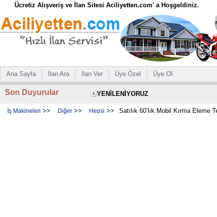
Ücretiz Alışveriş ve İlan Sitesi Aciliyetten.com' a Hoşgeldiniz.
Ana Sayfa
İlan Ara
İlan Ver
Üye Özel
Üye Ol
Son Duyurular
YENİLENİYORUZ
>>
>>
>>
Satılık 60’lık Mobil Kırma Eleme T
İş Makineleri
Diğer
Hepsi