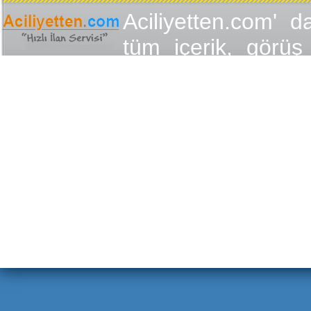
Aciliyetten.com' d
tüm içerik, görüş 
değişmez olduğu
yükümlülükler içer
içeriğin, görüş ve
yasalarla düzen
Aciliyetten.com 
Aciliyetten.com' 
etmiş sayılır. Eks
ilanları lütfen ilet