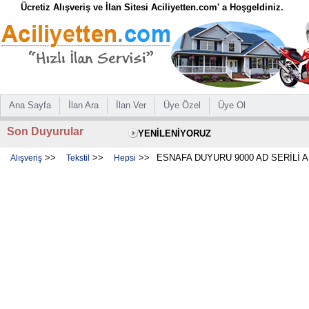
Ücretiz Alışveriş ve İlan Sitesi Aciliyetten.com' a Hoşgeldiniz.
Ana Sayfa
İlan Ara
İlan Ver
Üye Özel
Üye Ol
Son Duyurular
YENİLENİYORUZ
>>
>>
>>
ESNAFA DUYURU 9000 AD SERİLİ A
Alışveriş
Tekstil
Hepsi