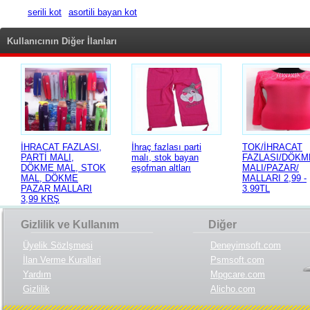
serili kot
asortili bayan kot
Kullanıcının Diğer İlanları
İHRACAT FAZLASI,
İhraç fazlası parti
TOK/İHRACAT
PARTİ MALI,
malı, stok bayan
FAZLASI/DÖKM
DÖKME MAL, STOK
eşofman altları
MALI/PAZAR/
MAL, DÖKME
MALLARI 2,99 -
PAZAR MALLARI
3.99TL
3,99 KRŞ
Gizlilik ve Kullanım
Diğer
Üyelik Sözlşmesi
Deneyimsoft.com
İlan Verme Kurallari
Psmsoft.com
Yardım
Mpgcare.com
Gizlilik
Alicho.com