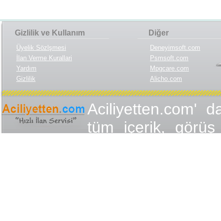
Gizlilik ve Kullanım
Diğer
Üyelik Sözlşmesi
Deneyimsoft.com
İlan Verme Kurallari
Psmsoft.com
Yardım
Mpgcare.com
Gizlilik
Alicho.com
Aciliyetten.com' d
tüm içerik, görüş 
değişmez olduğu
yükümlülükler içer
içeriğin, görüş ve
yasalarla düzen
Aciliyetten.com 