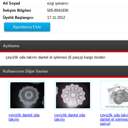
Ad Soyad
ezgi şenarıcı
İletişim Bilgileri
505-8041836
Üyelik Başlangıcı
17.11.2012
Ajandama Ekle
Açıklama
çeyizlik oda takımı dantel el işlemesi (6 parça) kargo bizden
Kullanıcının Diğer İlanları
çeyizlik dantel oda
çeyizlik dantel oda
çeyizlik oda tak
takımı
takımı
dantel el işlemes
parça)