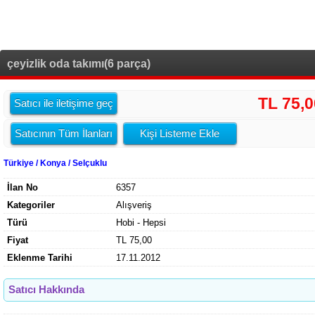
çeyizlik oda takımı(6 parça)
TL 75,0
Satıcı ile iletişime geç
Satıcının Tüm İlanları
Kişi Listeme Ekle
Türkiye / Konya / Selçuklu
İlan No
6357
Kategoriler
Alışveriş
Türü
Hobi - Hepsi
Fiyat
TL 75,00
Eklenme Tarihi
17.11.2012
Satıcı Hakkında