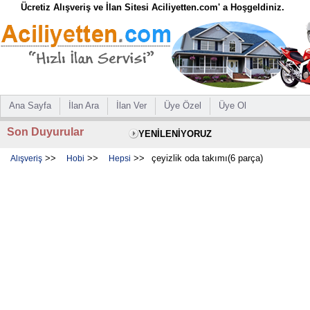
Ücretiz Alışveriş ve İlan Sitesi Aciliyetten.com' a Hoşgeldiniz.
Ana Sayfa
İlan Ara
İlan Ver
Üye Özel
Üye Ol
Son Duyurular
YENİLENİYORUZ
>>
>>
>>
çeyizlik oda takımı(6 parça)
Alışveriş
Hobi
Hepsi